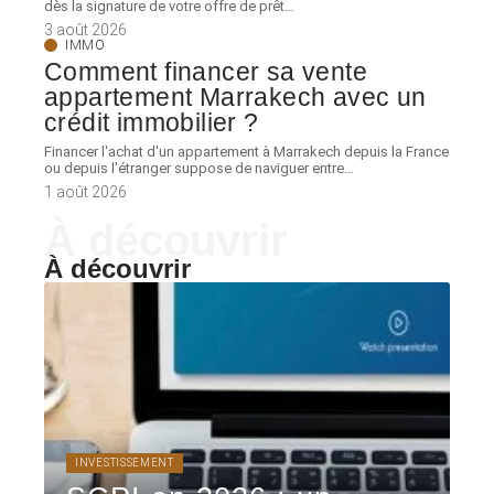
dès la signature de votre offre de prêt
…
3 août 2026
IMMO
Comment financer sa vente
appartement Marrakech avec un
crédit immobilier ?
Financer l'achat d'un appartement à Marrakech depuis la France
ou depuis l'étranger suppose de naviguer entre
…
1 août 2026
À découvrir
À découvrir
INVESTISSEMENT