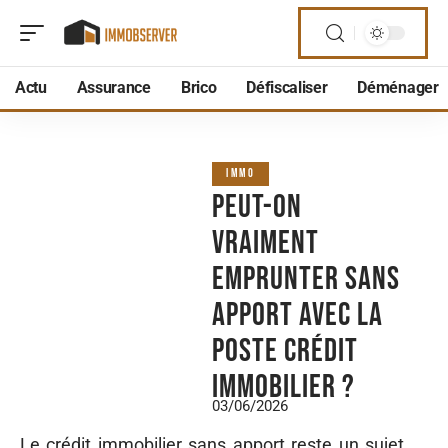
Actu
Assurance
Brico
Défiscaliser
Déménager
IMMO
Peut-on
vraiment
emprunter sans
apport avec la
poste crédit
immobilier ?
03/06/2026
Le crédit immobilier sans apport reste un sujet