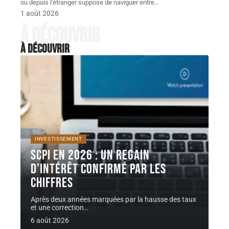
ou depuis l'étranger suppose de naviguer entre
…
1 août 2026
À découvrir
À découvrir
INVESTISSEMENT
SCPI en 2026 : un regain
d’intérêt confirmé par les
chiffres
Après deux années marquées par la hausse des taux
et une correction
…
6 août 2026