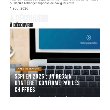
ou depuis l'étranger suppose de naviguer entre
…
1 août 2026
À découvrir
À découvrir
INVESTISSEMENT
SCPI en 2026 : un regain
d’intérêt confirmé par les
chiffres
Après deux années marquées par la hausse des taux
et une correction
…
6 août 2026