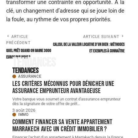
transformer une contrainte en opportunité. À la
clé, un changement d’adresse qui se joue loin de
la foule, au rythme de vos propres priorités.
ARTICLE
ARTICLE SUIVANT
PRÉCÉDENT
Calcul de la valeur locative d’un bien : méthodes
Quel prêt quand on gagne 3000
et exemples à connaître
euros par mois ?
Tendances
Tendances
ASSURANCE
Les critères méconnus pour dénicher une
assurance emprunteur avantageuse
Votre banque vous soumet un contrat d'assurance emprunteur
dès la signature de votre offre de prêt
…
3 août 2026
IMMO
Comment financer sa vente appartement
Marrakech avec un crédit immobilier ?
Financer l'achat d'un appartement à Marrakech depuis la France