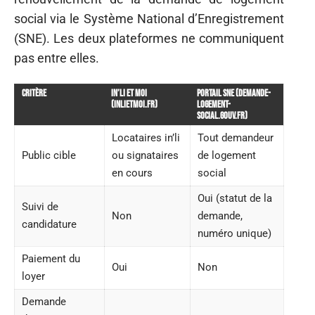
social via le Système National d’Enregistrement
(SNE). Les deux plateformes ne communiquent
pas entre elles.
Critère
In’li et moi
Portail SNE (demande-
(inlietmoi.fr)
logement-
social.gouv.fr)
Locataires in’li
Tout demandeur
Public cible
ou signataires
de logement
en cours
social
Oui (statut de la
Suivi de
Non
demande,
candidature
numéro unique)
Paiement du
Oui
Non
loyer
Demande