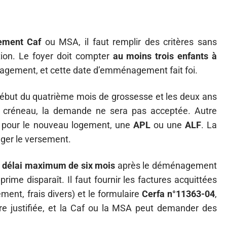
ement Caf
ou MSA, il faut remplir des critères sans
tion. Le foyer doit compter
au moins trois enfants à
nagement, et cette date d’emménagement fait foi.
e début du quatrième mois de grossesse et les deux ans
ce créneau, la demande ne sera pas acceptée. Autre
ir, pour le nouveau logement, une
APL
ou une
ALF
. La
ager le versement.
n
délai maximum de six mois
après le déménagement
prime disparaît. Il faut fournir les factures acquittées
ent, frais divers) et le formulaire
Cerfa n°11363-04
,
re justifiée, et la Caf ou la MSA peut demander des