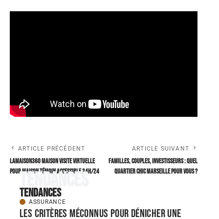
ARTICLE PRÉCÉDENT
ARTICLE SUIVANT
Lamaison360 maison visite virtuelle
Familles, couples, investisseurs : quel
pour maison témoin accessible 24h/24
quartier chic Marseille pour vous ?
Tendances
Tendances
ASSURANCE
Les critères méconnus pour dénicher une