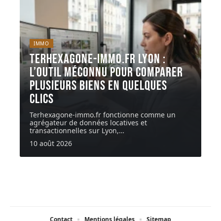
IMMO
Terhexagone-immo.fr Lyon :
l’outil méconnu pour comparer
plusieurs biens en quelques
clics
Terhexagone-immo.fr fonctionne comme un
agrégateur de données locatives et
transactionnelles sur Lyon,
…
10 août 2026
Contact
Mentions légales
Sitemap