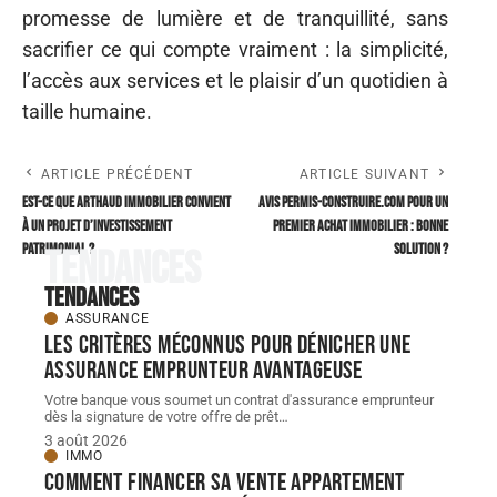
promesse de lumière et de tranquillité, sans
sacrifier ce qui compte vraiment : la simplicité,
l’accès aux services et le plaisir d’un quotidien à
taille humaine.
ARTICLE PRÉCÉDENT
ARTICLE SUIVANT
Est-ce que ARTHAUD IMMOBILIER convient
Avis permis-construire.com pour un
à un projet d’investissement
premier achat immobilier : bonne
patrimonial ?
solution ?
Tendances
Tendances
ASSURANCE
Les critères méconnus pour dénicher une
assurance emprunteur avantageuse
Votre banque vous soumet un contrat d'assurance emprunteur
dès la signature de votre offre de prêt
…
3 août 2026
IMMO
Comment financer sa vente appartement