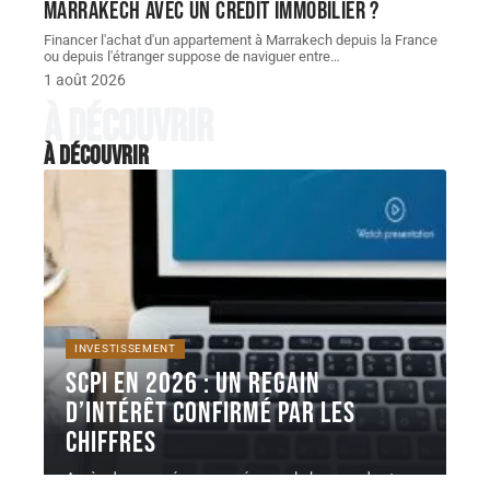
Marrakech avec un crédit immobilier ?
Financer l'achat d'un appartement à Marrakech depuis la France
ou depuis l'étranger suppose de naviguer entre
…
1 août 2026
À découvrir
À découvrir
INVESTISSEMENT
SCPI en 2026 : un regain
d’intérêt confirmé par les
chiffres
Après deux années marquées par la hausse des taux