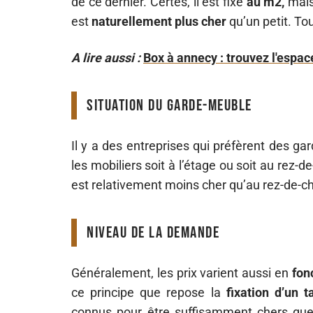
de ce dernier. Certes, il est fixé
au m2,
mais
est
naturellement plus cher
qu’un petit. To
A lire aussi :
Box à annecy : trouvez l'espa
Situation du Garde-meuble
Il y a des entreprises qui préfèrent des gar
les mobiliers soit à l’étage ou soit au rez
est relativement moins cher qu’au rez-de-c
Niveau de la demande
Généralement, les prix varient aussi en
fon
ce principe que repose la
fixation d’un t
connus pour être suffisamment chers que