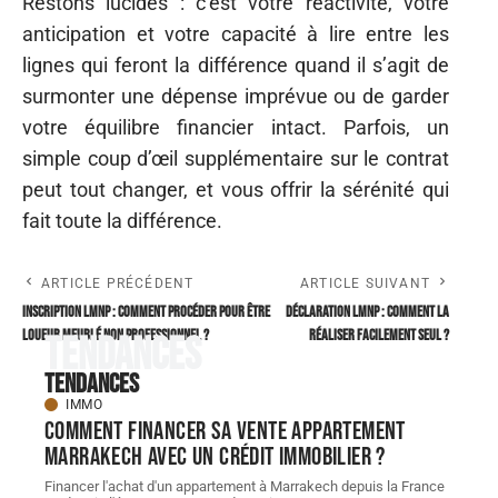
Restons lucides : c’est votre réactivité, votre
anticipation et votre capacité à lire entre les
lignes qui feront la différence quand il s’agit de
surmonter une dépense imprévue ou de garder
votre équilibre financier intact. Parfois, un
simple coup d’œil supplémentaire sur le contrat
peut tout changer, et vous offrir la sérénité qui
fait toute la différence.
ARTICLE PRÉCÉDENT
ARTICLE SUIVANT
Inscription LMNP : comment procéder pour être
Déclaration LMNP : comment la
Loueur Meublé Non Professionnel ?
réaliser facilement seul ?
Tendances
Tendances
IMMO
Comment financer sa vente appartement
Marrakech avec un crédit immobilier ?
Financer l'achat d'un appartement à Marrakech depuis la France