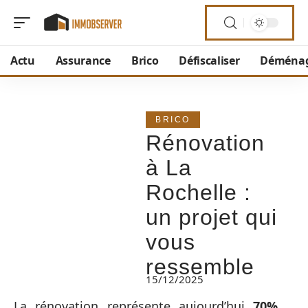
Actu
Assurance
Brico
Défiscaliser
Déména
BRICO
Rénovation
à La
Rochelle :
un projet qui
vous
ressemble
15/12/2025
La rénovation représente aujourd’hui
70%