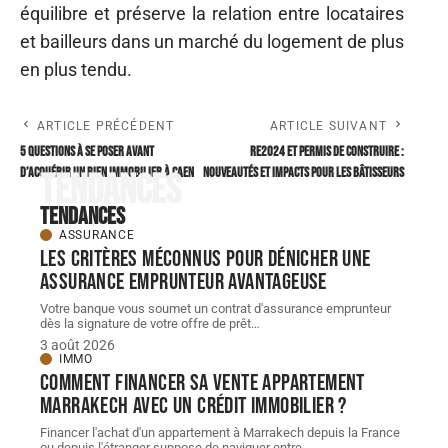
équilibre et préserve la relation entre locataires
et bailleurs dans un marché du logement de plus
en plus tendu.
ARTICLE PRÉCÉDENT
ARTICLE SUIVANT
5 questions à se poser avant
RE2024 et permis de construire :
d’acquérir un bien immobilier à Caen
nouveautés et impacts pour les bâtisseurs
Tendances
Tendances
ASSURANCE
Les critères méconnus pour dénicher une
assurance emprunteur avantageuse
Votre banque vous soumet un contrat d'assurance emprunteur
dès la signature de votre offre de prêt
…
3 août 2026
IMMO
Comment financer sa vente appartement
Marrakech avec un crédit immobilier ?
Financer l'achat d'un appartement à Marrakech depuis la France
ou depuis l'étranger suppose de naviguer entre
…