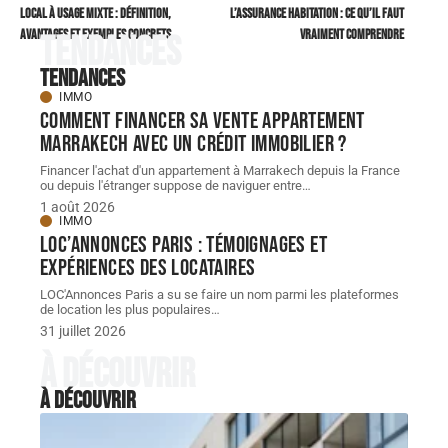
Local à usage mixte : définition,
L’assurance habitation : ce qu’il faut
avantages et exemples concrets
vraiment comprendre
Tendances
Tendances
IMMO
Comment financer sa vente appartement
Marrakech avec un crédit immobilier ?
Financer l'achat d'un appartement à Marrakech depuis la France
ou depuis l'étranger suppose de naviguer entre
…
1 août 2026
IMMO
LOC’Annonces Paris : témoignages et
expériences des locataires
LOC'Annonces Paris a su se faire un nom parmi les plateformes
de location les plus populaires
…
31 juillet 2026
À découvrir
À découvrir